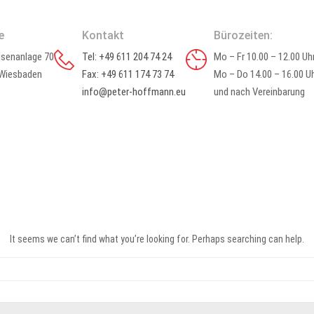
e
Kontakt
Bürozeiten:
senanlage 70
Tel: +49 611 204 74 24
Mo – Fr 10.00 – 12.00 Uh
Wiesbaden
Fax: +49 611 174 73 74
Mo – Do 14.00 – 16.00 U
info
@
peter-hoffmann.eu
und nach Vereinbarung
It seems we can’t find what you’re looking for. Perhaps searching can help.