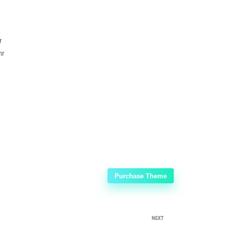
r
hr
Purchase Theme
NEXT